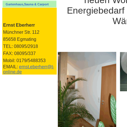
neuen Woh
Gartenhaus,Sauna & Carport
Energiebedarf 
Wä
Ernst Eberherr
Münchner Str. 112
85658 Egmating
TEL: 08095/2918
FAX: 08095/337
Mobil: 0179/5488353
EMAIL:
ernst.eberherr@t-
online.de