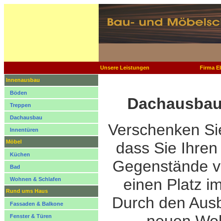
Unsere Leistungen
Firma E
Innenausbau
Böden
Dachausbau
Treppen
Dachausbau
Verschenken Si
Innentüren
Möbel
dass Sie Ihren
Küchen
Gegenstände ve
Bad
einen Platz i
Wohnen & Schlafen
Rund ums Haus
Durch den Aus
Fassaden & Balkone
Fenster & Türen