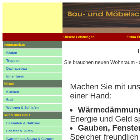
Unsere Leistungen
Firma E
Innenausbau
Böden
Treppen
Sie brauchen neuen Wohnraum - 
Dachausbau
Innentüren
Möbel
Machen Sie mit un
Küchen
einer Hand:
Bad
Wärmedämmun
Wohnen & Schlafen
Rund ums Haus
Energie und Geld s
Fassaden & Balkone
Gauben, Fenster
Fenster & Türen
Speicher freundlich 
Gartenhaus,Sauna & Carport