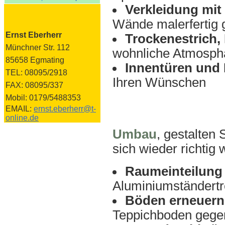
Verkleidung mit
Wände malerfertig g
Ernst Eberherr
Trockenestrich,
Münchner Str. 112
wohnliche Atmosphä
85658 Egmating
Innentüren und
TEL: 08095/2918
Ihren Wünschen
FAX: 08095/337
Mobil: 0179/5488353
EMAIL:
ernst.eberherr@t-
online.de
Umbau
, gestalten
sich wieder richtig
Raumeinteilung
Aluminiumständert
Böden erneuern
Teppichboden gegen